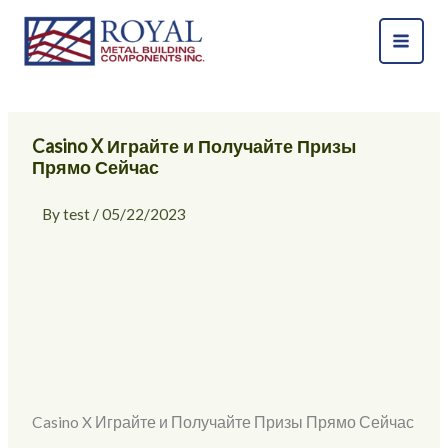
Skip
to
content
Casino X Играйте и Получайте Призы
Прямо Сейчас
By
test
/
05/22/2023
Casino X Играйте и Получайте Призы Прямо Сейчас