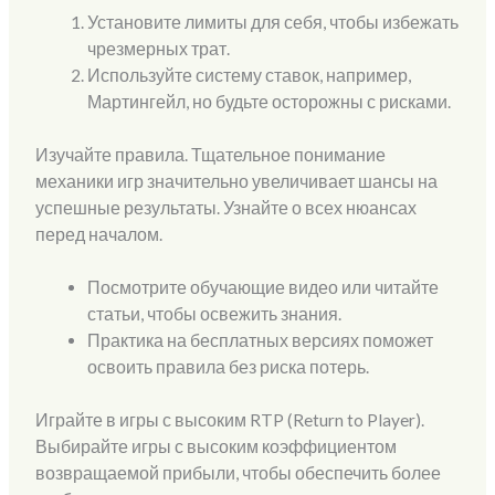
Установите лимиты для себя, чтобы избежать
чрезмерных трат.
Используйте систему ставок, например,
Мартингейл, но будьте осторожны с рисками.
Изучайте правила. Тщательное понимание
механики игр значительно увеличивает шансы на
успешные результаты. Узнайте о всех нюансах
перед началом.
Посмотрите обучающие видео или читайте
статьи, чтобы освежить знания.
Практика на бесплатных версиях поможет
освоить правила без риска потерь.
Играйте в игры с высоким RTP (Return to Player).
Выбирайте игры с высоким коэффициентом
возвращаемой прибыли, чтобы обеспечить более